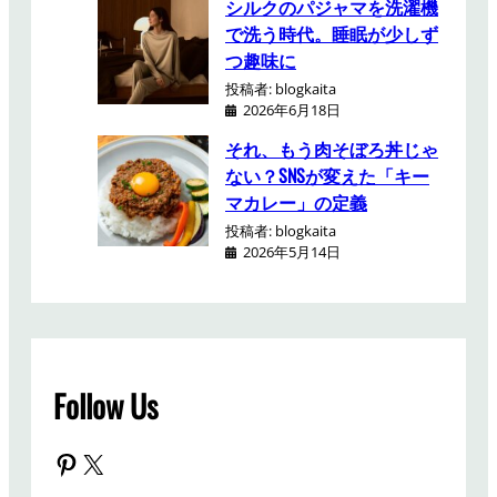
シルクのパジャマを洗濯機
で洗う時代。睡眠が少しず
つ趣味に
投稿者: blogkaita
2026年6月18日
それ、もう肉そぼろ丼じゃ
ない？SNSが変えた「キー
マカレー」の定義
投稿者: blogkaita
2026年5月14日
Follow Us
Pinterest
X