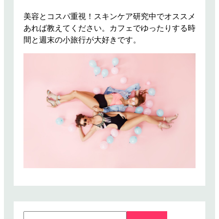
オ
カ
美容とコスパ重視！スキンケア研究中でオススメ
タ
あれば教えてください。カフェでゆったりする時
イ
間と週末の小旅行が大好きです。
テ
ィ
ー
専
門
店
P
i
y
a
n
e
e
ピ
ヤ
S