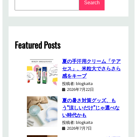
ニ
Search
e
オ
a
ー
r
プ
c
ン
h
！
Featured Posts
夏の手汗用クリーム「テア
セス」、米粒大でさらさら
感をキープ
投稿者: blogkaita
2026年7月22日
夏の暑さ対策グッズ、も
う“涼しいだけ”じゃ選べな
い時代かも
投稿者: blogkaita
2026年7月7日