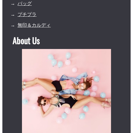
バッグ
プチプラ
無印＆カルディ
About Us