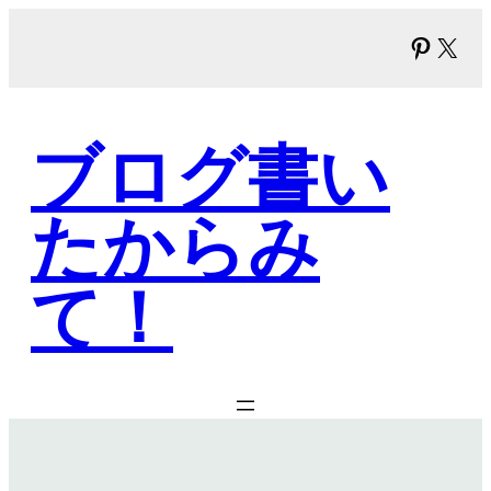
内
Pinter
X
容
を
ス
キ
ブログ書い
ッ
プ
たからみ
て！