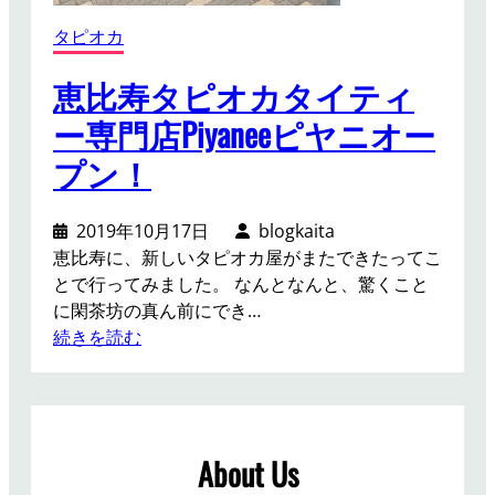
タピオカ
恵比寿タピオカタイティ
ー専門店Piyaneeピヤニオー
プン！
2019年10月17日
blogkaita
恵比寿に、新しいタピオカ屋がまたできたってこ
とで行ってみました。 なんとなんと、驚くこと
に閑茶坊の真ん前にでき…
:
続きを読む
恵
比
寿
タ
About Us
ピ