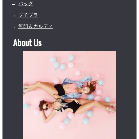
バッグ
プチプラ
無印＆カルディ
About Us