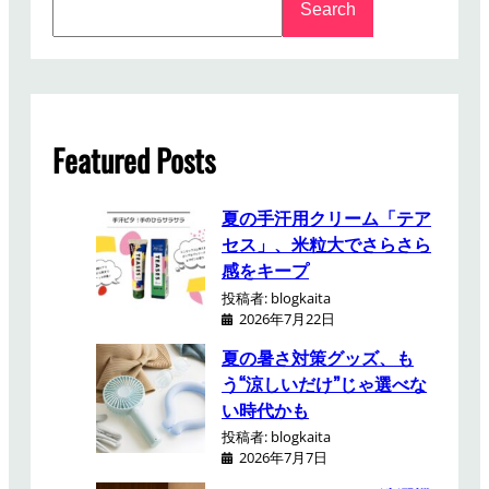
ラ
Search
e
ー
a
が
r
良
c
い
h
！
Featured Posts
夏の手汗用クリーム「テア
セス」、米粒大でさらさら
感をキープ
投稿者: blogkaita
2026年7月22日
夏の暑さ対策グッズ、も
う“涼しいだけ”じゃ選べな
い時代かも
投稿者: blogkaita
2026年7月7日