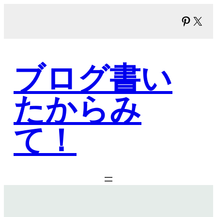
内
Pinter
X
容
を
ス
キ
ブログ書い
ッ
プ
たからみ
て！