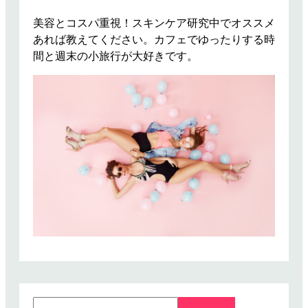
カ
ラ
美容とコスパ重視！スキンケア研究中でオススメ
ー
あれば教えてください。カフェでゆったりする時
ギ
間と週末の小旅行が大好きです。
ャ
ザ
ー
ワ
ン
ピ
ー
ス
は
ピ
ス
タ
チ
オ
カ
S