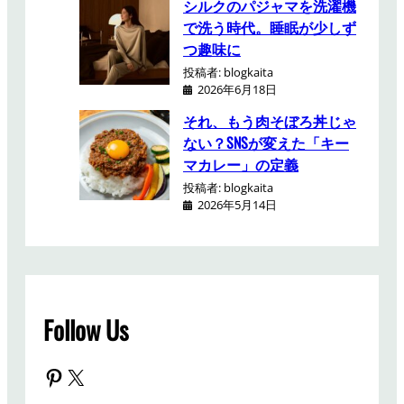
シルクのパジャマを洗濯機
で洗う時代。睡眠が少しず
つ趣味に
投稿者: blogkaita
2026年6月18日
それ、もう肉そぼろ丼じゃ
ない？SNSが変えた「キー
マカレー」の定義
投稿者: blogkaita
2026年5月14日
Follow Us
Pinterest
X