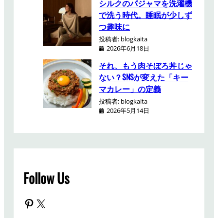
シルクのパジャマを洗濯機
で洗う時代。睡眠が少しず
つ趣味に
投稿者: blogkaita
2026年6月18日
それ、もう肉そぼろ丼じゃ
ない？SNSが変えた「キー
マカレー」の定義
投稿者: blogkaita
2026年5月14日
Follow Us
Pinterest
X