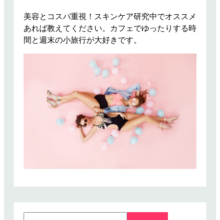
オ
カ
美容とコスパ重視！スキンケア研究中でオススメ
タ
あれば教えてください。カフェでゆったりする時
イ
間と週末の小旅行が大好きです。
テ
ィ
ー
専
門
店
P
i
y
a
n
e
e
ピ
ヤ
S