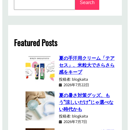
ニ
Search
e
オ
a
ー
r
プ
c
ン
h
！
Featured Posts
夏の手汗用クリーム「テア
セス」、米粒大でさらさら
感をキープ
投稿者: blogkaita
2026年7月22日
夏の暑さ対策グッズ、も
う“涼しいだけ”じゃ選べな
い時代かも
投稿者: blogkaita
2026年7月7日