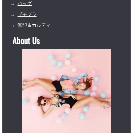
バッグ
プチプラ
無印＆カルディ
About Us