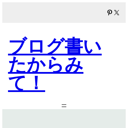
内
Pinter
X
容
を
ス
キ
ブログ書い
ッ
プ
たからみ
て！