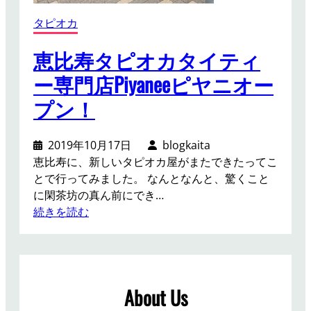
タピオカ
恵比寿タピオカタイティ
ー専門店Piyaneeピヤニオー
プン！
2019年10月17日
blogkaita
恵比寿に、新しいタピオカ屋がまたできたってこ
とで行ってみました。 なんとなんと、驚くこと
に閑茶坊の真ん前にでき…
:
続きを読む
恵
比
寿
タ
About Us
ピ