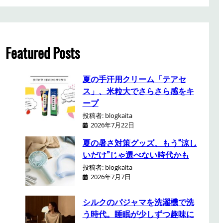
a
r
c
h
Featured Posts
夏の手汗用クリーム「テアセ
ス」、米粒大でさらさら感をキ
ープ
投稿者: blogkaita
2026年7月22日
夏の暑さ対策グッズ、もう“涼し
いだけ”じゃ選べない時代かも
投稿者: blogkaita
2026年7月7日
シルクのパジャマを洗濯機で洗
う時代。睡眠が少しずつ趣味に