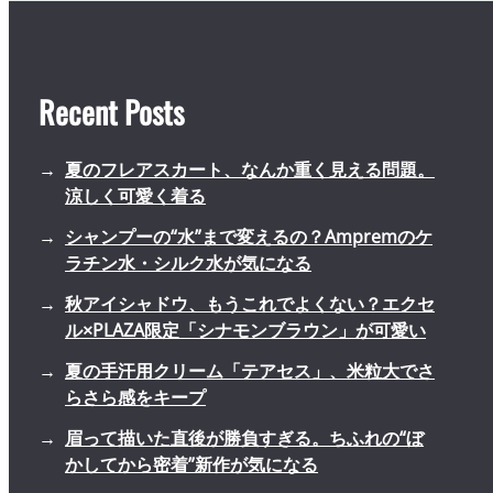
Recent Posts
夏のフレアスカート、なんか重く見える問題。
涼しく可愛く着る
シャンプーの“水”まで変えるの？Ampremのケ
ラチン水・シルク水が気になる
秋アイシャドウ、もうこれでよくない？エクセ
ル×PLAZA限定「シナモンブラウン」が可愛い
夏の手汗用クリーム「テアセス」、米粒大でさ
らさら感をキープ
眉って描いた直後が勝負すぎる。ちふれの“ぼ
かしてから密着”新作が気になる