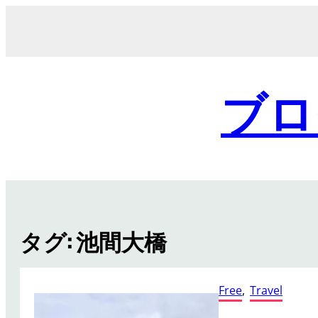
内
容
を
ス
キ
ブロ
ッ
プ
タグ:
池間大橋
Free
, 
Travel