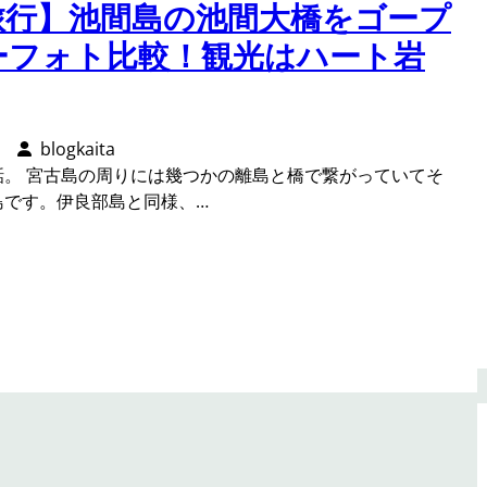
旅行】池間島の池間大橋をゴープ
ーフォト比較！観光はハート岩
blogkaita
話。 宮古島の周りには幾つかの離島と橋で繋がっていてそ
島です。伊良部島と同様、…