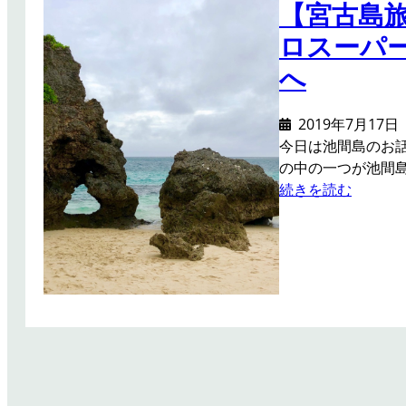
【宮古島
ロスーパ
へ
2019年7月17日
今日は池間島のお
の中の一つが池間
:
続きを読む
【
宮
古
島
旅
行
】
池
間