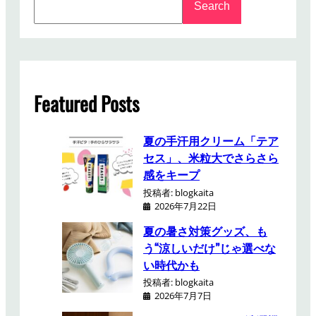
Search
e
a
r
c
h
Featured Posts
夏の手汗用クリーム「テア
セス」、米粒大でさらさら
感をキープ
投稿者: blogkaita
2026年7月22日
夏の暑さ対策グッズ、も
う“涼しいだけ”じゃ選べな
い時代かも
投稿者: blogkaita
2026年7月7日