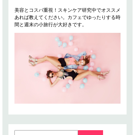
サ
ン
美容とコスパ重視！スキンケア研究中でオススメ
ダ
あれば教えてください。カフェでゆったりする時
ル
間と週末の小旅行が大好きです。
サ
イ
ズ
の
選
び
方
を
伝
授
し
ま
す
！
S