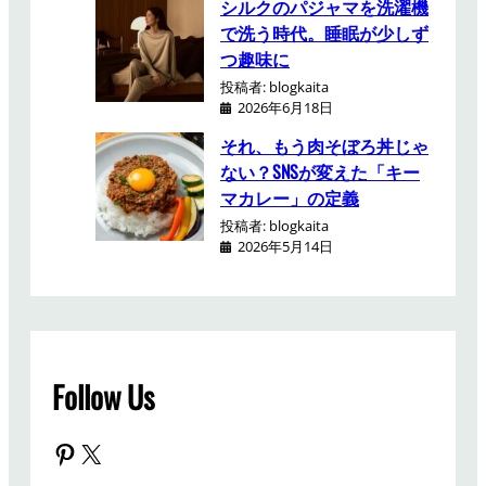
シルクのパジャマを洗濯機
で洗う時代。睡眠が少しず
つ趣味に
投稿者: blogkaita
2026年6月18日
それ、もう肉そぼろ丼じゃ
ない？SNSが変えた「キー
マカレー」の定義
投稿者: blogkaita
2026年5月14日
Follow Us
Pinterest
X