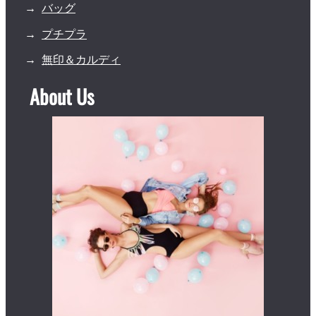
バッグ
プチプラ
無印＆カルディ
About Us