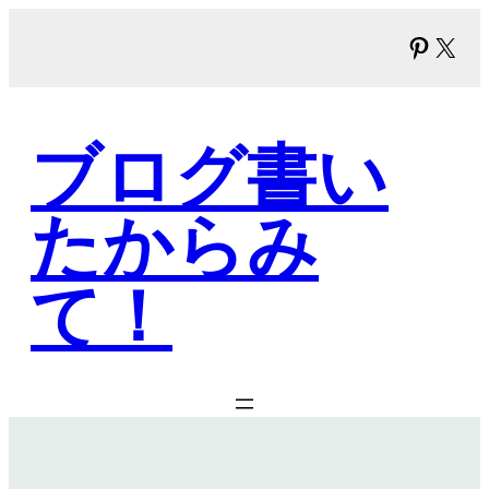
内
Pinter
X
容
を
ス
キ
ブログ書い
ッ
プ
たからみ
て！