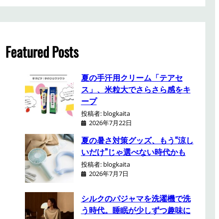
a
r
c
h
Featured Posts
夏の手汗用クリーム「テアセ
ス」、米粒大でさらさら感をキ
ープ
投稿者: blogkaita
2026年7月22日
夏の暑さ対策グッズ、もう“涼し
いだけ”じゃ選べない時代かも
投稿者: blogkaita
2026年7月7日
シルクのパジャマを洗濯機で洗
う時代。睡眠が少しずつ趣味に