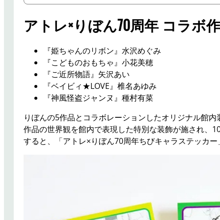
アトレ×りぼん70周年 コラボ
『姫ちゃんのリボン』水沢めぐみ
『こどものおもちゃ』小花美穂
『ご近所物語』矢沢あい
『ベイビィ★LOVE』椎名あゆみ
『神風怪盗ジャンヌ』種村有菜
りぼんの5作品とコラボレーションしたオリジナル館内
作品の世界観を館内で表現した特別な装飾が施され、10月1
すると、「アトレ×りぼん70周年ちびキャラステッカ