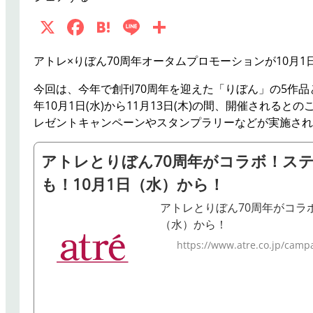
X
F
H
Li
共
a
at
n
有
アトレ×りぼん70周年オータムプロモーションが10月1
c
e
e
e
n
今回は、今年で創刊70周年を迎えた「りぼん」の5作品
年10月1日(水)から11月13日(木)の間、開催され
b
a
レゼントキャンペーンやスタンプラリーなどが実施され
o
o
アトレとりぼん70周年がコラボ！ス
k
も！10月1日（水）から！
アトレとりぼん70周年がコラ
（水）から！
https://www.atre.co.jp/cam