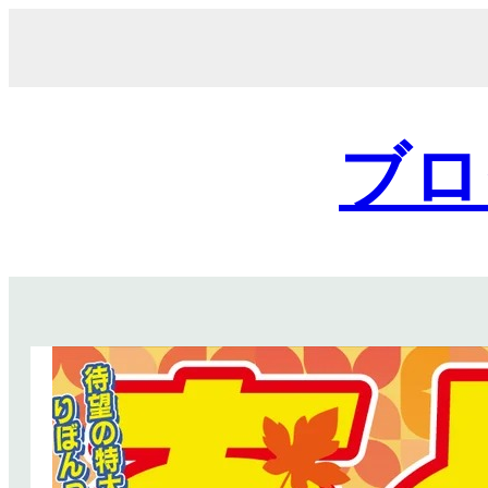
内
容
を
ス
キ
ブロ
ッ
プ