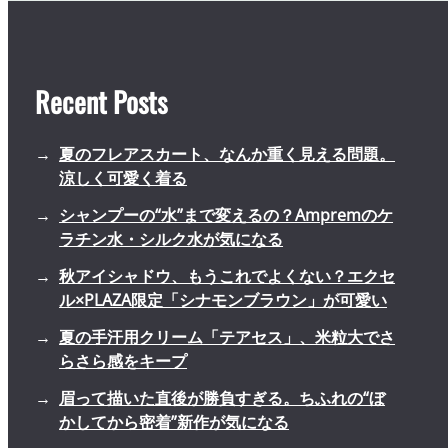
Recent Posts
夏のフレアスカート、なんか重く見える問題。
涼しく可愛く着る
シャンプーの“水”まで変えるの？Ampremのケ
ラチン水・シルク水が気になる
秋アイシャドウ、もうこれでよくない？エクセ
ル×PLAZA限定「シナモンブラウン」が可愛い
夏の手汗用クリーム「テアセス」、米粒大でさ
らさら感をキープ
眉って描いた直後が勝負すぎる。ちふれの“ぼ
かしてから密着”新作が気になる