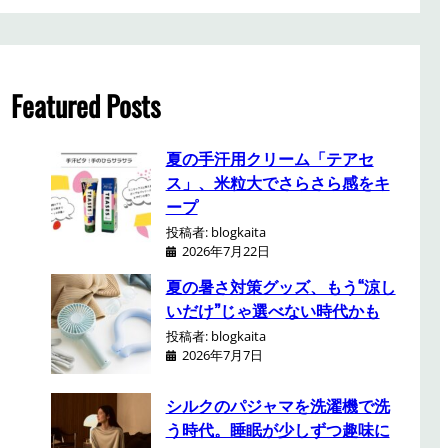
a
r
c
h
Featured Posts
夏の手汗用クリーム「テアセ
ス」、米粒大でさらさら感をキ
ープ
投稿者: blogkaita
2026年7月22日
夏の暑さ対策グッズ、もう“涼し
いだけ”じゃ選べない時代かも
投稿者: blogkaita
2026年7月7日
シルクのパジャマを洗濯機で洗
う時代。睡眠が少しずつ趣味に