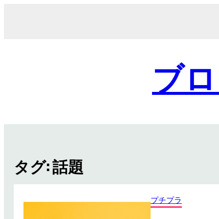
内
容
を
ス
キ
ブロ
ッ
プ
タグ:
話題
プチプラ