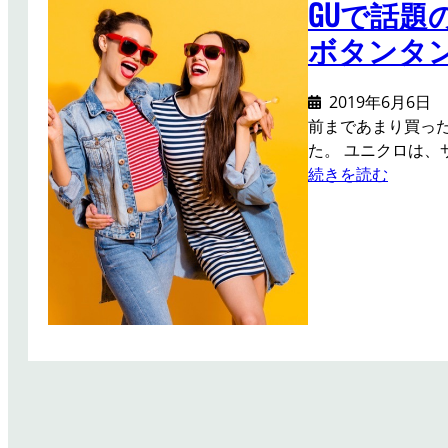
GUで話題
ボタンタ
2019年6月6日
前まであまり買っ
た。 ユニクロは、
:
続きを読む
G
U
で
話
題
の
I
ラ
イ
ン
ワ