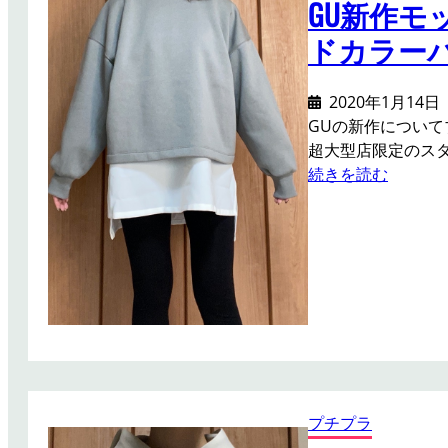
GU新作
ドカラー
2020年1月14日
GUの新作について
超大型店限定のス
:
続きを読む
G
U
新
作
モ
ッ
ク
ネ
ッ
ク
プチプラ
ス