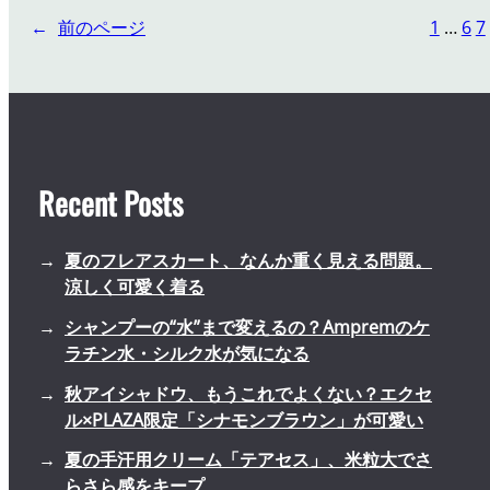
ョ
←
前のページ
1
…
6
7
ン
の
ア
イ
テ
ム
Recent Posts
は
本
当
夏のフレアスカート、なんか重く見える問題。
に
涼しく可愛く着る
良
シャンプーの“水”まで変えるの？Ampremのケ
い
ラチン水・シルク水が気になる
も
の
秋アイシャドウ、もうこれでよくない？エクセ
が
ル×PLAZA限定「シナモンブラウン」が可愛い
多
い
夏の手汗用クリーム「テアセス」、米粒大でさ
の
らさら感をキープ