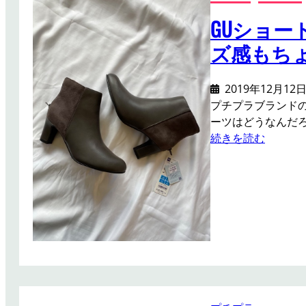
ス
ュ
ウ
GUショ
ニ
ェ
ズ感もち
ッ
ッ
ク
ト
プ
2019年12月12
ル
プチプラブランド
パ
ーツはどうなんだ
ー
:
続きを読む
カ
G
の
U
サ
シ
イ
ョ
ズ
ー
感
ト
は
ブ
X
ー
L
ツ
が
の