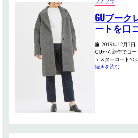
プチプラ
良
履
い
き
GUブー
！
や
ートを口
す
い
上
2019年12月3日
に
GUから新作でコー
サ
ェスターコートの
イ
:
続きを読む
ズ
G
感
U
も
ブ
ち
ー
ょ
ク
う
レ
ど
オ
い
ー
い
バ