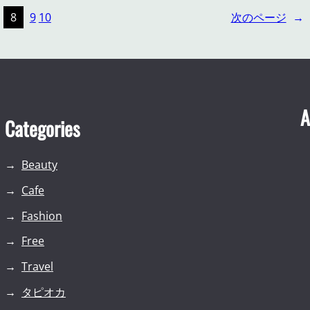
8
9
10
次のページ
→
A
Categories
Beauty
Cafe
Fashion
Free
Travel
タピオカ