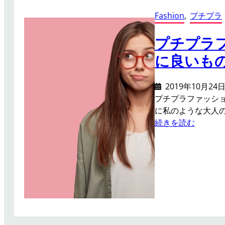
！
ジ
Fashion
, 
プチプラ
タ
ー
プチプラ
ト
に良いも
ル
ネ
ッ
2019年10月24
ク
プチプラファッシ
セ
に私のような大人
ー
:
続きを読む
タ
プ
ー
チ
の
プ
サ
ラ
イ
フ
ズ
ァ
感
ッ
シ