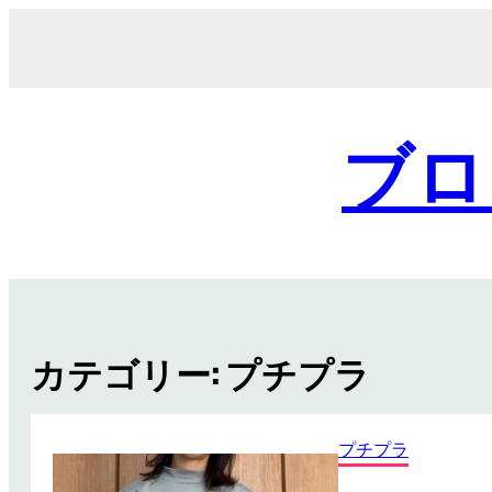
内
容
を
ス
キ
ブロ
ッ
プ
カテゴリー:
プチプラ
プチプラ