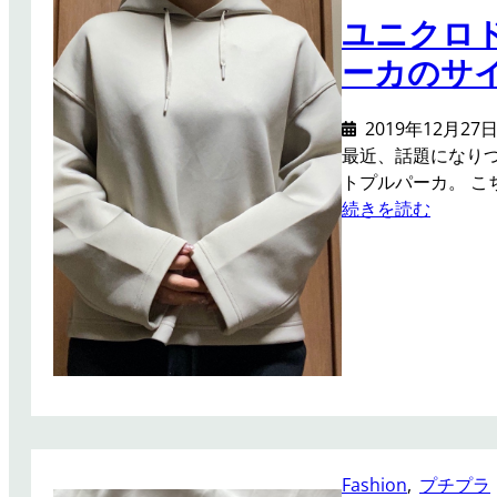
ウ
ユニクロ
ェ
ーカのサイ
ッ
ト
と
2019年12月27
ス
最近、話題になり
タ
トプルパーカ。 こ
ン
:
続きを読む
ド
ユ
カ
ニ
ラ
ク
ー
ロ
バ
ド
ッ
ラ
ク
イ
ボ
ソ
タ
フ
ン
ト
Fashion
, 
プチプラ
チ