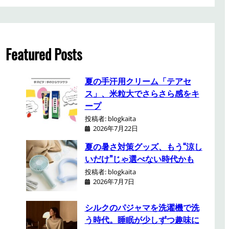
a
r
c
h
Featured Posts
夏の手汗用クリーム「テアセ
ス」、米粒大でさらさら感をキ
ープ
投稿者: blogkaita
2026年7月22日
夏の暑さ対策グッズ、もう“涼し
いだけ”じゃ選べない時代かも
投稿者: blogkaita
2026年7月7日
シルクのパジャマを洗濯機で洗
う時代。睡眠が少しずつ趣味に