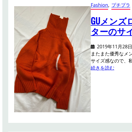
！
ー
Fashion
, 
プチプラ
サ
イ
GUメン
ズ
ターのサ
チ
ェ
ス
2019年11月28
タ
またまた優秀なメ
ー
サイズ感なので、
コ
:
続きを読む
ー
G
ト
U
を
メ
口
ン
コ
ズ
ミ
ロ
し
ー
ま
ゲ
す
ー